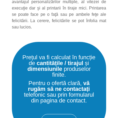
avantajul personalizărilor multiple, al vitezei de
execuţie dar şi al printarii în tiraje mici. Printarea
se poate face pe o faţă sau pe ambele feţe ale
felicitării. La cerere, felicitările se pot înfolia mat
sau lucios.
Prețul va fi calculat în funcție
de
cantitățile / tirajul
și
dimensiunile
produselor
finite.
Pentru o ofertă clară,
vă
rugăm să ne contactați
telefonic sau prin formularul
din pagina de contact.