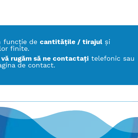
în funcție de
cantitățile / tirajul
și
r finite.
,
vă rugăm să ne contactați
telefonic sau
agina de contact.